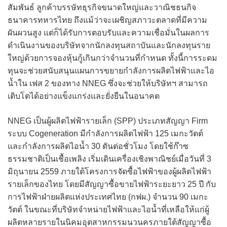
สัมพันธ์ ลูกค้าบรรษัทธุรกิจขนาดใหญ่และวาณิชธนกิจ
ธนาคารทหารไทย ถึงแม้ว่าจะเผชิญสภาวะตลาดที่มีความ
ผันผวนสูง แต่ก็ได้รับการตอบรับและความเชื่อมั่นในผลการ
ดำเนินงานของบริษัทจากนักลงทุนสถาบันและนักลงทุนราย
ใหญ่ด้วยการจองหุ้นกู้เกินกว่าจำนวนที่กำหนด ทั้งนี้การระดม
ทุนจะช่วยสนับสนุนแผนการขยายกำลังการผลิตไฟฟ้าและไอ
น้ำใน เฟส 2 ของทาง NNEG ซึ่งจะช่วยให้บริษัทฯ สามารถ
เติบโตได้อย่างแข็งแกร่งและยั่งยืนในอนาคต
NNEG เป็นผู้ผลิตไฟฟ้ารายเล็ก (SPP) ประเภทสัญญา Firm
ระบบ Cogeneration มีกำลังการผลิตไฟฟ้า 125 เมกะวัตต์
และกำลังการผลิตไอน้ำ 30 ตันต่อชั่วโมง โดยใช้ก๊าซ
ธรรมชาติเป็นเชื้อเพลิง เริ่มเดินเครื่องเชิงพาณิชย์เมื่อวันที่ 3
มิถุนายน 2559 ภายใต้โครงการจัดซื้อไฟฟ้าของผู้ผลิตไฟฟ้า
รายเล็กของไทย โดยมีสัญญาซื้อขายไฟฟ้าระยะยาว 25 ปี กับ
การไฟฟ้าฝ่ายผลิตแห่งประเทศไทย (กฟผ.) จำนวน 90 เมกะ
วัตต์ ในขณะที่บริษัทจำหน่ายไฟฟ้าและไอน้ำที่เหลือให้แก่ผู้
ผลิตหลายรายในนิคมอุตสาหกรรมนวนครภายใต้สัญญาซื้อ