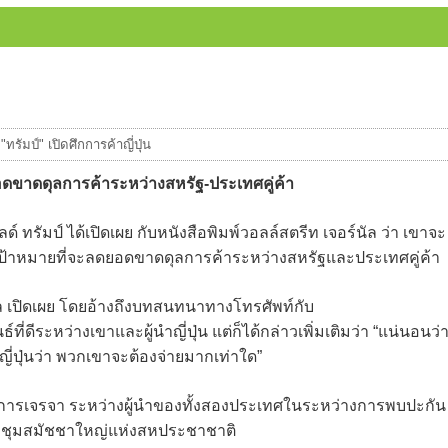
"ทรัมป์" เปิดศึกการค้าญี่ปุ่น
ดยอดขาดดุลการค้าระหว่างสหรัฐ-ประเทศคู่ค้า
 ทรัมป์ ได้เปิดเผย กับหนังสือพิมพ์วอลล์สตรีท เจอร์นัล ว่า เขาจะ
ีเป้าหมายที่จะลดยอดขาดดุลการค้าระหว่างสหรัฐและประเทศคู่ค้า
ัล เปิดเผย โดยอ้างถึงบทสนทนาทางโทรศัพท์กับ
ที่ดีระหว่างเขาและผู้นำญี่ปุ่น แต่ก็ได้กล่าวเพิ่มเติมว่า “แน่นอนว่
บญี่ปุ่นว่า พวกเขาจะต้องจ่ายมากเท่าใด”
ักในการเจรจา ระหว่างผู้นำของทั้งสองประเทศในระหว่างการพบปะกัน
ประชุมสมัชชาใหญ่แห่งสหประชาชาติ