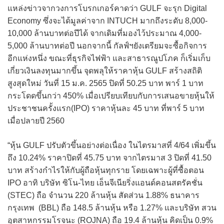
แหล่งข่าวจากวงการโบรกเกอร์คาดว่า GULF จะรุก Digital
Economy ซึ่งจะได้มูลค่าจาก INTUCH มากถึงระดับ 8,000-
10,000 ล้านบาทต่อปีได้ จากเดิมที่มองไว้ประมาณ 4,000-
5,000 ล้านบาทต่อปี นอกจากนี้ กัลฟ์ฯยังเตรียมจะซื้อกิจการ
อีกแห่งหนึ่ง ขณะที่ธุรกิจไฟฟ้า และสาธารณูปโภค ก็เริ่มเก็บ
เกี่ยวเงินลงทุนมากขึ้น จุดพลุให้ราคาหุ้น GULF สร้างสถิติ
สูงสุดใหม่ วันที่ 15 ม.ค. 2565 ปิดที่ 50.25 บาท พาร์ 1 บาท
กระโดดขึ้นกว่า 450% เมื่อเปรียบเทียบกับการเสนอขายหุ้นให้
ประชาชนครั้งแรก(IPO) ราคาหุ้นละ 45 บาท ที่พาร์ 5 บาท
เมื่อปลายปี 2560
“หุ้น GULF ปรับตัวขึ้นอย่างต่อเนื่อง ในไตรมาสที่ 4/64 เพิ่มขึ้น
ถึง 10.24% ราคาปิดที่ 45.75 บาท จากไตรมาส 3 ปิดที่ 41.50
บาท สร้างกำไรให้กับผู้ถือหุ้นทุกราย โดยเฉพาะผู้ที่ซื้อตอน
IPO อาทิ บริษัท ซิโน-ไทย เอ็นจีเนียริ่งแอนด์คอนสตรัคชั่น
(STEC) ถือ จำนวน 220 ล้านหุ้น สัดส่วน 1.88% ธนาคาร
กรุงเทพ (BBL) ถือ 148.5 ล้านหุ้น หรือ 1.27% และบริษัท สวน
อุตสาหกรรมโรจนะ (ROJNA) ถือ 19.4 ล้านหุ้น คิดเป็น 0.9%