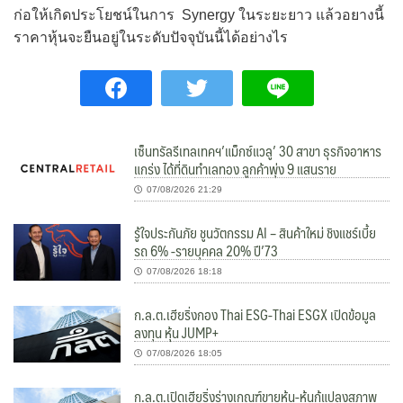
ก่อให้เกิดประโยชน์ในการ Synergy ในระยะยาว แล้วอยางนี้
ราคาหุ้นจะยืนอยู่ในระดับปัจจุบันนี้ได้อย่างไร
เซ็นทรัลรีเทลเทคฯ’แม็กซ์แวลู’ 30 สาขา ธุรกิจอาหาร
แกร่ง ได้ที่ดินทำเลทอง ลูกค้าพุ่ง 9 แสนราย
07/08/2026 21:29
รู้ใจประกันภัย ชูนวัตกรรม AI – สินค้าใหม่ ชิงแชร์เบี้ย
รถ 6% -รายบุคคล 20% ปี’73
07/08/2026 18:18
ก.ล.ต.เฮียริ่งกอง Thai ESG-Thai ESGX เปิดข้อมูล
ลงทุน หุ้น JUMP+
07/08/2026 18:05
ก.ล.ต.เปิดเฮียริ่งร่างเกณฑ์ขายหุ้น-หุ้นกู้แปลงสภาพ