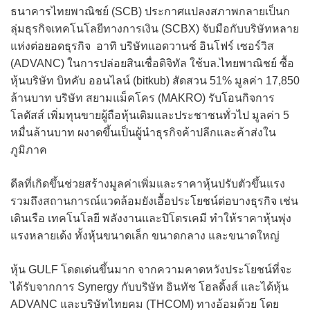
ธนาคารไทยพาณิชย์ (SCB) ประกาศแปลงสภาพกลายเป็นก
ลุ่มธุรกิจเทคโนโลยีทางการเงิน (SCBX) จับมือกับบริษัทหลาย
แห่งต่อยอดธุรกิจ อาทิ บริษัทแอดวานซ์ อินโฟร์ เซอร์วิส
(ADVANC) ในการปล่อยสินเชื่อดิจิทัล ใช้บล.ไทยพาณิชย์ ซื้อ
หุ้นบริษัท บิทคับ ออนไลน์ (bitkub) สัดสวน 51% มูลค่า 17,850
ล้านบาท บริษัท สยามแม็คโคร (MAKRO) รับโอนกิจการ
โลตัสส์ เพิ่มทุนขายผู้ถือหุ้นเดิมและประชาชนทั่วไป มูลค่า 5
หมื่นล้านบาท ผงาดขึ้นเป็นผู้นำธุรกิจค้าปลีกและค้าส่งใน
ภูมิภาค
ดีลที่เกิดขึ้นช่วยสร้างมูลค่าเพิ่มและราคาหุ้นปรับตัวขึ้นแรง
รวมถึงสถานการณ์แวดล้อมยังเอื้อประโยชน์ต่อบางธุรกิจ เช่น
เดินเรือ เทคโนโลยี พลังงานและปิโตรเคมี ทำให้ราคาหุ้นพุ่ง
แรงหลายเด้ง ทั้งหุ้นขนาดเล็ก ขนาดกลาง และขนาดใหญ่
หุ้น GULF โดดเด่นขึ้นมาก จากความคาดหวังประโยชน์ที่จะ
ได้รับจากการ Synergy กับบริษัท อินทัช โฮลดิ้งส์ และได้หุ้น
ADVANC และบริษัทไทยคม (THCOM) ทางอ้อมด้วย โดย