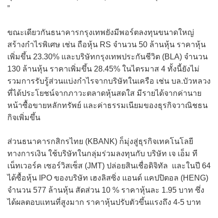
”
ขณะเดียวกันธนาคารกรุงเทพยังมีพอร์ตลงทุนขนาดใหญ่
สร้างกำไรพิเศษ เช่น ถือหุ้น RS จำนวน 50 ล้านหุ้น ราคาหุ้น
เพิ่มขึ้น 23.30% และบริษัทกรุงเทพประกันชีวิต (BLA) จำนวน
130 ล้านหุ้น ราคาเพิ่มขึ้น 28.45% ในไตรมาส 4 ทั้งนี้ยังไม่
รวมการรับรู้ส่วนแบ่งกำไรจากบริษัทในเครือ เช่น บล.บัวหลวง
ที่ได้ประโยชน์จากภาวะตลาดหุ้นสดใส มีรายได้จากค่านาย
หน้าซื้อขายหลักทรัพย์ และค่าธรรมเนียมของธุรกิจวาณิชธน
กิจเพิ่มขึ้น
ส่วนธนาคารกสิกรไทย (KBANK) ก็มุ่งสู่ธุรกิจเทคโนโลยี
ทางการเงิน ใช้บริษัทในกลุ่มร่วมลงทุนกับ บริษัท เจ เอ็ม ที
เน็ทเวอร์ค เซอร์วิสเซ็ส (JMT) ปล่อยสินเชื่อดิจิทัล และในปี 64
ได้ซื้อหุ้น IPO ของบริษัท เฮงลิสซิ่ง แอนด์ แคปปิตอล (HENG)
จำนวน 577 ล้านหุ้น สัดส่วน 10 % ราคาหุ้นละ 1.95 บาท ซึ่ง
ได้ผลตอบแทนที่สูงมาก ราคาหุ้นปรับตัวขึ้นแรงถึง 4-5 บาท