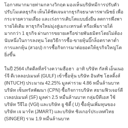
โอกาสมากมายท่ามกลางวิกฤต มองเห็นบริษัทมีการปรับตัว
ปรับโมเดลธุรกิจ เห็นได้ชัดเจนจากธุรกิจธนาคารพาณิชย์ เพื่อ
กระจายความเสี่ยง และเร่งการเติบโตแบบยั่งยืน ลดการพึ่งพา
รายได้เดิม หาธุรกิจใหม่มุ่งสู่เมกะเทรนด์ หรือเพิ่มรายได้
มากกว่า 1 ธุรกิจ ผ่านการขยายเครือข่ายพันธมิตรโดยไม่ต้อง
นับหนึ่งในการลงทุน โดยวิธีการซื้อ-ขายหุ้นบิ๊กล็อตราคาต่ำ
การแลกหุ้น (สวอป) การซื้อกิจการมาต่อยอดให้ธุรกิจใหญ่โต
ยิ่งขึ้น
ในปี 2564 เกิดดีลที่สร้างความฮือฮา อาทิ บริษัท กัลฟ์ เอ็นเนอ
ร์จี ดีเวลลอปเมนท์ (GULF) เข้าซื้อหุ้น บริษัท อินทัช โฮลดิ้งส์
(INTUCH) ประมาณ 42.25% มูลค่ารวม 4.86 หมื่นล้านบาท
บริษัท เซ็นทรัลพัฒนา (CPN) ซื้อกิจการบริษัท สยามฟิวเจอร์ดี
เวลอปเมนท์ (SF) มูลค่า 2.5 หมื่นล้านบาท กลุ่มบีทีเอส ใช้
บริษัท วีจีไอ (VGI) และบริษัท ยู ซิตี้ ( U) ซื้อหุ้นเพิ่มทุนของ
บริษัท เจ มาร์ท (JMART) และบริษัท ซิงเกอร์ประเทศไทย
(SINGER) รวม 1.9 หมื่นล้านบาท