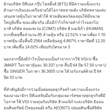
ด้านบริษัท บีทีเอส กรุ๊ป โฮลดิ้งส์ (BTS) ที่มีความแข็งแกร่ง
ด้านการเงินและเครือข่ายได้โอกาสหลายเด้ง บริษัทหลายแห่ง
เสนอขายหุ้นในราคาต่ำให้ ช่วยเติมพอร์ตลงทุนให้มีขนาด
ใหญ่ยิ่งขึ้น ขณะเดียวกัน เมื่อมีกำไรก็ขายทำกำไรออกไป
อาทิ บริษัท คอมเซเว่น (COM7) บริษัท ฮิวแมนิก้า (HUMAN)
จากที่เคยซื้อจำนวน 85 ล้านหุ้น หรือ 12.51% ราคาเพียง 7.70
บาท/หุ้น เมื่อสิ้นปี 2564 เหลือหุ้นอยู่ 4.897% ราคาปิดที่ 12.20
บาท เพิ่มขึ้น 14.02% เทียบกับไตรมาส 3
นอกจากนี้ยังมีกำไรเป็นกอบเป็นกำจากการใช้ VGI-U ซื้อ
JMART ในราคาหุ้นละ 30.337 บาท สิ้นปี 64 ปิด 57.50 บาท U
ซื้อ SINGER ในราคา 36.3005 บาท ได้วอร์แรนต์ด้วย ปี 64
ปิด 53 บาท
ที่สำคัญยังมีการร่วมมือต่อยอดธุรกิจสร้างความแข็งแกร่ง
ของอาณาจักร บีทีเอสจับมือกับกลุ่มเจมาร์ทขยายทุกธุรกิจที่มี
โอกาส ใช้ VGI ร่วมทุนกับบริษัท ฮิวแมนิก้าและบริษัท อิออน
ธนสินทรัพย์ (ไทยแลนด์) หรือ AEONTS ปล่อยสินเชื่อดิจิทัล