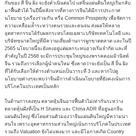
กันของ สี จิ้น ผิง จะยังดำเนินต่อไป แต่จีนแผ่นดินใหญ่เริ่มกลับ
มาฟื้นตัวได้ ในปีนี้หลังจากที่ทางการจีนได้มีการประกาศ
นโยบาย รุ่งเรืองร่วมกัน หรือ Common Prosperity เพื่อจัดการ
ความเหลื่อมล้ำระหว่างคนรวยและคนจน ส่งผลให้หลาย
อุตสาหกรรมได้รับผลกระทบโดยเฉพาะบริษัทเทคโนโลยี และ
บริษัทขนาดใหญ่ที่มีความเสี่ยงด้านการผูกขาดตลาด และในปี
2565 นโยบายนี้จะยังคงอยู่แต่ผลกระทบอาจเริ่มจำกัด และที่
สำคัญในปี 2568 จะมีการประชุมใหญ่ของพรรคคอมมิวนิสต์
จีน รวมถึงการเลือกผู้นำคนใหม่ ซึ่งคาดว่าจะยังเป็น สี จิ้น ผิง
ที่ได้รับเลือกให้ดำรงตำแหน่งเป็นวาระที่ 3 และหากไปดู
นโยบายต่างๆจะพบว่าจีนมีการดำเนินนโยบายที่ยังคงเน้นการ
บริโภคในประเทศเป็นหลัก
ในด้านการลงทุน ตลาดหุ้นจีนอาจฟื้นตัวไม่เท่ากันระหว่าง
ตลาดหุ้นฝั่งที่เป็น H Shares และ China ADR ที่อยู่นอกจีน
แผ่นดินใหญ่ ซึ่งโดยส่วนตัวมองว่าจีนแผ่นดินใหญ่มีความน่า
สนใจ เพราะอุตสาหกรรมส่วนใหญ่เน้นการบริโภคในประเทศ
รวมถึง Valuation ยังไม่แพงมาก และมีโอกาสเกิด Country