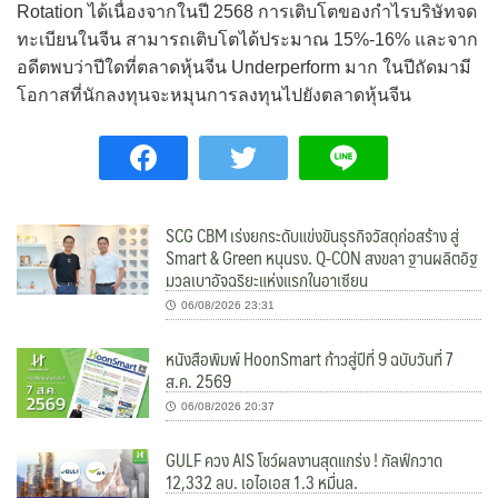
Rotation ได้เนื่องจากในปี 2568 การเติบโตของกำไรบริษัทจด
ทะเบียนในจีน สามารถเติบโตได้ประมาณ 15%-16% และจาก
อดีตพบว่าปีใดที่ตลาดหุ้นจีน Underperform มาก ในปีถัดมามี
โอกาสที่นักลงทุนจะหมุนการลงทุนไปยังตลาดหุ้นจีน
SCG CBM เร่งยกระดับแข่งขันธุรกิจวัสดุก่อสร้าง สู่
Smart & Green หนุนรง. Q-CON สงขลา ฐานผลิตอิฐ
มวลเบาอัจฉริยะแห่งแรกในอาเซียน
06/08/2026 23:31
หนังสือพิมพ์ HoonSmart ก้าวสู่ปีที่ 9 ฉบับวันที่ 7
ส.ค. 2569
06/08/2026 20:37
GULF ควง AIS โชว์ผลงานสุดแกร่ง ! กัลฟ์กวาด
12,332 ลบ. เอไอเอส 1.3 หมื่นล.