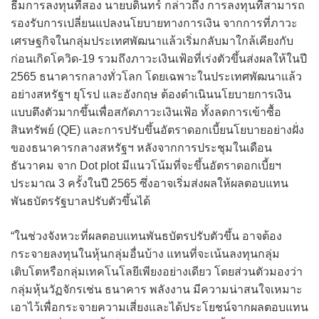
ธีมการลงทุนที่สอง นายบดินทร์ กล่าวถึง การลงทุนที่สามารถ
รองรับการเปลี่ยนแปลงนโยบายทางการเงิน จากการที่ภาวะ
เศรษฐกิจในกลุ่มประเทศพัฒนาแล้วเริ่มกลับมาใกล้เคียงกับ
ก่อนเกิดโควิด-19 รวมถึงภาวะเงินเฟ้อที่เร่งตัวขึ้นส่งผลให้ในปี
2565 ธนาคารกลางทั่วโลก โดยเฉพาะในประเทศพัฒนาแล้ว
อย่างสหรัฐฯ ยุโรป และอังกฤษ ต้องดำเนินนโยบายการเงิน
แบบตึงตัวมากขึ้นเพื่อสกัดภาวะเงินเฟ้อ ทั้งลดการเข้าซื้อ
สินทรัพย์ (QE) และการปรับขึ้นอัตราดอกเบี้ยนโยบายอย่างฝั่ง
ของธนาคารกลางสหรัฐฯ หลังจากการประชุมในเดือน
ธันวาคม จาก Dot plot มีแนวโน้มที่จะขึ้นอัตราดอกเบี้ยฯ
ประมาณ 3 ครั้งในปี 2565 ซึ่งอาจเริ่มส่งผลให้ผลตอบแทน
พันธบัตรรัฐบาลปรับตัวขึ้นได้
“ในช่วงจังหวะที่ผลตอบแทนพันธบัตรปรับตัวขึ้น อาจต้อง
กระจายลงทุนในหุ้นกลุ่มอื่นบ้าง แทนที่จะเน้นลงทุนกลุ่ม
เติบโตหรือกลุ่มเทคโนโลยีเพียงอย่างเดียว โดยส่วนตัวมองว่า
กลุ่มหุ้นวัฏจักรเช่น ธนาคาร พลังงาน มีความน่าสนใจเหมาะ
เอาไว้เพื่อกระจายความเสี่ยงและได้ประโยชน์จากผลตอบแทน