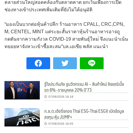
คลายส่วนใหญ่สอดคล้องกับตลาดคาด ยกเว้นเพียงการเปิด
ช่องทางเข้าประเทศเพิ่มเติมที่ยังไม่ได้อนุมัติ
“มองเป็นบวกต่อหุ้นค้าปลีก ร้านอาหาร CPALL, CRC,CPN,
M, CENTEL, MINT แต่ระยะสั้นราคาหุ้นร้านอาหารอาจถู
กดดันจากความกังวล COVID-19 สายพันธุ์ใหม่่ จึงแนะนำเน้น
ทยอยหาจังหวะเข้าซื้อสะสม”บล.เอเซีย พลัส แนะนำ
รู้ใจประกันภัย ชูนวัตกรรม AI – สินค้าใหม่ ชิงแชร์เบี้ย
รถ 6% -รายบุคคล 20% ปี’73
07/08/2026 18:18
ก.ล.ต.เฮียริ่งกอง Thai ESG-Thai ESGX เปิดข้อมูล
ลงทุน หุ้น JUMP+
07/08/2026 18:05