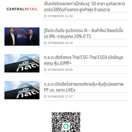
เซ็นทรัลรีเทลเทคฯ’แม็กซ์แวลู’ 30 สาขา ธุรกิจอาหาร
แกร่ง ได้ที่ดินทำเลทอง ลูกค้าพุ่ง 9 แสนราย
07/08/2026 21:29
รู้ใจประกันภัย ชูนวัตกรรม AI – สินค้าใหม่ ชิงแชร์เบี้ย
รถ 6% -รายบุคคล 20% ปี’73
07/08/2026 18:18
ก.ล.ต.เฮียริ่งกอง Thai ESG-Thai ESGX เปิดข้อมูล
ลงทุน หุ้น JUMP+
07/08/2026 18:05
ก.ล.ต.เปิดเฮียริ่งร่างเกณฑ์ขายหุ้น-หุ้นกู้แปลงสภาพ
PP บจ. ตลาด LiVEx
07/08/2026 17:57