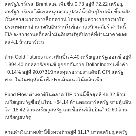
สหรัฐ/บาร์เรล, Brent ส.ค. เพิ่มขึ้น 0.73 อยู่ที่ 72.22 เหรียญ
สหรัฐ/บาร์เรล ได้แรงหนุนจากอุปสงค์น้ำมันยุโรปเพิ่มขึ้น หลัง
เริ่มคลาย มาตรการล็อกดาวน์ โดยอยู่ระหว่างรอการหารือ
ประเทศมหาอำนาจกับอิหร่านในข้อตกลงนิวเคลียร์ ค่ำวันนี้
EIA จะรายงานสต็อคน้ำมันดิบสหรัฐสัปดาห์ที่ผ่านมาคาดลด
ลง 4.1 ล้านบาร์เรล
ด้าน Gold Futures ส.ค. เพิ่มขึ้น 4.40 เหรียญสหรัฐ/ออนซ์ อยู่ที่
1,894.40 ดอลลาร์/ออนซ์ ถูกกดดันจาก Dollar Index แข็งค่า
+0.14% อยู่ที่ 90.0731นักลงทุนรอรายงานดัชนี CPI สหรัฐ
พ.ค. ในวันพฤหัสนี้ เพื่อประเมินแนวโน้มเงินเฟ้อ
Fund Flow ต่างชาติในตลาด TIP วานนี้ซื้อสุทธิ 46.32 ล้าน
เหรียญสหรัฐซื้อหุ้นไทย +64.14 ล้านดอลลาร์สหรัฐ ขายหุ้นอิน
โด -18.42 ล้านเหรียญสหรัฐ และซื้อหุ้นฟิลิปปินส์ +0.60 ล้าน
เหรียญสหรัฐ
ส่วนค่าเงินบาทเช้านี้ข็งทรงตัวอยู่ที่ 31.17 บาท/เหรียญสหรัฐ