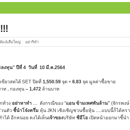
!!!
ัมน์เสือใหญ่ : อย่าริทำ
ุน” ปีที่ 4 วันที่ 10 มี.ค.2564
เขียวสดได้ SET ปิดที่
1,550.59
จุด +
6.83
จุด มูลค่าซื้อขาย
าท , กองทุน
– 1,472
ล้านบาท
ทักท้วง
อย่าหาทำ
… ดังกรณีของ “
แอน ข้ามเพศพันล้าน”
(จักรพงษ์
ส่วนตัว
ชี้นำโจ๋งครึ่ม
หุ้น JKN เชิงเชิญชวนซื้อหุ้น ….แบบนี้ก็ได้หรา
ทำได้ อีกหน่อย คงได้เห็น
เจ้าของ
บริษัท
ซีอีโอ
เปิดหน้าออกมาชี้นำ