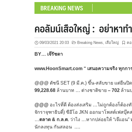
BREAKING NEWS
คอลัมน์เสือใหญ่ : อย่าหาทำ
09/03/2021 20:03
Breaking News
,
เสือใหญ่
คอล
BY… เจ๊รัชดา
www.HoonSmart.com “ เสนอความจริง ทุกการลงท
@@@ ดัชนี SET (9 มี.ค.) ขึ้น-สลับขาย แต่ยืนปิด
99,228.68
ล้านบาท … ต่างชาติขาย
– 702
ล้านบ
@@@
อะไรที่ดี ต้องส่งเสริม …ไม่ถูกต้องก็ต้อง
จักราจุฑาธิบดิ์) ซีอีโอ JKN ออกมาโพสต์เฟสบุ๊ค
…
ตลาด & ก.ล.ต
. ว่าไง …หากปล่อยให้ “เจ๊แอน” 
นักลงทุน กันสลอน ….