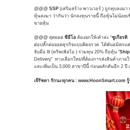
@@@
SSP
(เสริมสร้าง พาวเวอร์ ) ถูกทุบลงมา
หุ้นลงมา ว่ากันว่า นักลงทุนรายนี้ ถือหุ้นไม่น้อยเ
ขายหุ้น
@@@ สุดยอด
ซีอีโอ
ต้องยกให้เค้าล่ะ “
ชูเกียรติ
ต่อปลั๊กต่อยอดธุรกิจแบบติดจรวด ได้พันธมิตรแต่
จับมือ III (ทริพเพิลไอ ) ร่วมทุน 20% ถือหุ้น “
Ship
Delivery” ทางเลือกใหม่ที่ต้องการส่งสินค้าภาย
และเพิ่มเป็น 3,000 สาขาปีนี้ ก่อนผลักดันอีก 2 
เจ๊รัชดา รักนะทุกคน : www.HoonSmart.com รู้ข่