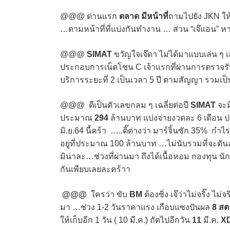
@@@ ด่านแรก
ตลาด มีหน้าที่
ถามไปยัง JKN ให้ช
…ตามหน้าที่ที่แบ่งกันทำงาน … ส่วน “เจ๊แอน” ห
@@@
SIMAT
ขวัญใจเจ๊ดา ไม่ได้มาแบบเล่น ๆ เ
ประกอบการเน็ตโซน C เจ้าแรกที่ผ่านการตรวจรับมอ
บริการระยะที่ 2 เป็นเวลา 5 ปี ตามสัญญา รวมเป
@@@ ตีเป็นตัวเลขกลม ๆ เฉลี่ยต่อปี
SIMAT
จะม
ประมาณ
294
ล้านบาท แบ่งจ่ายงวดละ 6 เดือน 
มิ.ย.64 นี้คร้า …..ติ๊ต่างว่า มาร์จิ้นซัก 35% กำ
อยู่ที่ประมาณ 100 ล้านบาท …ไม่นับรวมที่จะดันล
มิน่าละ…ช่วงที่ผ่านมา ถึงได้เนื้อหอม กองทุน น
กันเพียบเลยละคร้าา
@@@
ใครว่า ขับ
BM
ต้องซิ่ง เจ๊ว่าไม่จริ๊ง ไม่
มา …ช่วง 1-2 วันราคาแรง เกือบแซงปันผล
8 สต
ให้เก็บอีก 1 วัน ( 10 มี.ค.) ถัดไปอีกวัน
11
มี.ค.
X