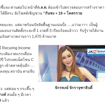
ี้แจง ด่านต่อไป หน้าที่
ก.ล.ต.
ต้องเข้าไปตรวจสอบการสร้างราคา
าได้ยี่หระ ยังโพสต์เชิญชวน
“กันชง + 18 = โคตรรวย
ลยนะคะ แต่มาพร้อมปัจจัยพื้นฐานแน่นปั๋ง ….แว่วมาาา เป็นผู้
บงานติดตั้งระยะที่ 1 งวดที่ 3 เรียบร้อยแล้ววว รับรู้รายได้งาน
็นเงินค่างวดงานราว 1,470 ล้านบาท
ี Recuring Income
ประเดิมงวดแรกเดือน
ไร/ปี โปรเจคเน็ตโซน C
ูก เข้าตลาดหุ้นอีก …
ักลงทุน สถาบัน ตามจีบ
จักรพงษ์ จักราจุฑาธิบดิ์
จริง แต่ค่อย ๆ กระดึ๊บ ๆ
างค์
สนมั้ย ๆ มีเวลา
D
แล้ว