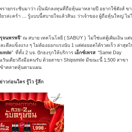
 พรายกระซิบมาว่า เป็นนักลงทุนที่ถือหุ้นมาหลายปี อยากใช้ตังส์ ข
ชียวล่ะคร้า … รู้แบบนี้สบายใจแล้วสินะ ว่าเจ้าของ ผู้ถือหุ้นใหญ่ ไม่ไ
 รุจนพรพจี
” ณ สบาย เทคโนโลยี ( SABUY ) ไม่ใช่แค่ตู้เติมเงิน แต่
ละดีลแข็งแรง ๆ ไม่ต้องออกแรงนับ 1 แต่ต่อยอดได้รวดเร็ว ล่าสุดไ
smile
” ที่ทั้ง 2 บจ. ปักธงรุกให้บริการ
เอ็กซ์เพรส
“Same Day
ในวันเดียวถึงมือคนรับ ด้วยสาขา Shipsmile มีขณะนี้ 1,500 สาขา
ปี เข้าตลาดหุ้นตามแผน
าวก่อนใคร รู้ไว รู้ลึก