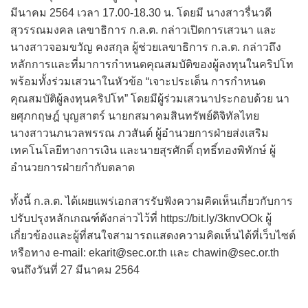
มีนาคม 2564 เวลา 17.00-18.30 น. โดยมี นางสาวรื่นวดี
สุวรรณมงคล เลขาธิการ ก.ล.ต. กล่าวเปิดการเสวนา และ
นางสาวจอมขวัญ คงสกุล ผู้ช่วยเลขาธิการ ก.ล.ต. กล่าวถึง
หลักการและที่มาการกำหนดคุณสมบัติของผู้ลงทุนในคริปโท
พร้อมทั้งร่วมเสวนาในหัวข้อ “เจาะประเด็น การกำหนด
คุณสมบัติผู้ลงทุนคริปโท” โดยมีผู้ร่วมเสวนาประกอบด้วย นา
ยศุภกฤษฎ์ บุญสาตร์ นายกสมาคมสินทรัพย์ดิจิทัลไทย
นางสาวนภนวลพรรณ ภวสันต์ ผู้อำนวยการฝ่ายส่งเสริม
เทคโนโลยีทางการเงิน และนายสุรศักดิ์ ฤทธิ์ทองพิทักษ์ ผู้
อำนวยการฝ่ายกำกับตลาด
ทั้งนี้ ก.ล.ต. ได้เผยแพร่เอกสารรับฟังความคิดเห็นเกี่ยวกับการ
ปรับปรุงหลักเกณฑ์ดังกล่าวไว้ที่ https://bit.ly/3knvOOk ผู้
เกี่ยวข้องและผู้ที่สนใจสามารถแสดงความคิดเห็นได้ที่เว็บไซต์
หรือทาง e-mail: ekarit@sec.or.th และ chawin@sec.or.th
จนถึงวันที่ 27 มีนาคม 2564