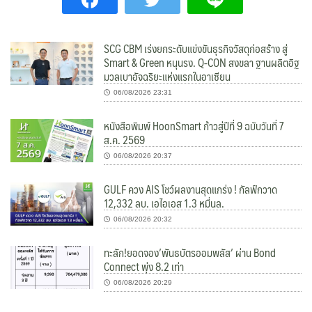
SCG CBM เร่งยกระดับแข่งขันธุรกิจวัสดุก่อสร้าง สู่
Smart & Green หนุนรง. Q-CON สงขลา ฐานผลิตอิฐ
มวลเบาอัจฉริยะแห่งแรกในอาเซียน
06/08/2026 23:31
หนังสือพิมพ์ HoonSmart ก้าวสู่ปีที่ 9 ฉบับวันที่ 7
ส.ค. 2569
06/08/2026 20:37
GULF ควง AIS โชว์ผลงานสุดแกร่ง ! กัลฟ์กวาด
12,332 ลบ. เอไอเอส 1.3 หมื่นล.
06/08/2026 20:32
ทะลัก!ยอดจอง’พันธบัตรออมพลัส’ ผ่าน Bond
Connect พุ่ง 8.2 เท่า
06/08/2026 20:29