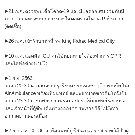
▶️21 ก.ค. ตรวจพบเชื้อโควิด-19 และมีปอดอักเสบ ร่วมกับมี
ภาวะวิกฤติทางระบบการหายใจ ผลตรวจโควิด-19เป็นบวก
(ติดเชื้อ)
▶️26 ก.ค. เข้ารักษาตัวที่ รพ.King Fahad Medical City
▶️10 ส.ค. แอดมิด ICU คนไข้หยุดหายใจต้องทำการ CPR
และใส่ท่อช่วยหายใจ
▶️1 ก.ย. 2563
-เวลา 20.30 น. ออกจากกรุงริยาด ประเทศซาอุดีอาระเบีย โดย
Air Ambulance พร้อมทีมแพทย์ และพยาบาลชาวอินโดนีเซีย
-เวลา 23.30 น. รถพยาบาลพร้อมอุปกรณ์ทีมแพทย์ พยาบาล
และเจ้าหน้าที่กู้ชีพ เดินทางออกจาก รพ.ราชวิถี ไปยังท่า
อากาศยานดอนเมือง
▶️2 ก.ย.เวลา 01.36 น. ทีมแพทย์กู้ชีพนเรนทร รพ.ราชวิถี รับผู้