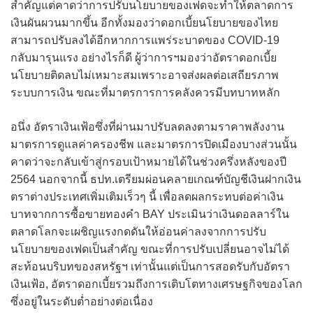
สำคัญแต่คาดว่าการปรับนโยบายของเฟดจะทำให้ตลาดการ
เงินผันผวนมากขึ้น อีกทั้งมองว่าดอกเบี้ยนโยบายของไทย
สามารถปรับลงได้อีกหากการแพร่ระบาดของ COVID-19
กลับมารุนแรง อย่างไรก็ดี ผู้ว่าการฯมองว่าอัตราดอกเบี้ย
นโยบายติดลบไม่เหมาะสมเพราะอาจส่งผลต่อเสถียรภาพ
ระบบการเงิน ขณะที่มาตรการการคลังควรมีบทบาทหลัก
อนึ่ง อัตราเงินเฟ้อซึ่งที่ผ่านมาปรับลดลงตามราคาพลังงาน
มาตรการดูแลค่าครองชีพ และมาตรการปิดเมืองบางส่วนนั้น
คาดว่าจะกลับเข้าสู่กรอบเป้าหมายได้ในช่วงครึ่งหลังของปี
2564 นอกจากนี้ ธปท.เตรียมผ่อนคลายเกณฑ์บัญชีเงินฝากเงิน
ตราต่างประเทศเพิ่มเติมเร็วๆ นี้ เพื่อลดผลกระทบต่อค่าเงิน
บาทจากการซื้อขายทองคำ BAY ประเมินว่าเงินดอลลาร์ใน
ตลาดโลกจะเผชิญแรงกดดันให้อ่อนค่าลงจากการปรับ
นโยบายของเฟดเป็นสำคัญ ขณะที่การปรับเปลี่ยนอาจไม่ได้
สะท้อนบริบทของสหรัฐฯ เท่านั้นแต่เป็นการสอดรับกับอัตรา
เงินเฟ้อ, อัตราดอกเบี้ยรวมถึงการเติบโตทางเศรษฐกิจของโลก
ซึ่งอยู่ในระดับต่ำอย่างต่อเนื่อง