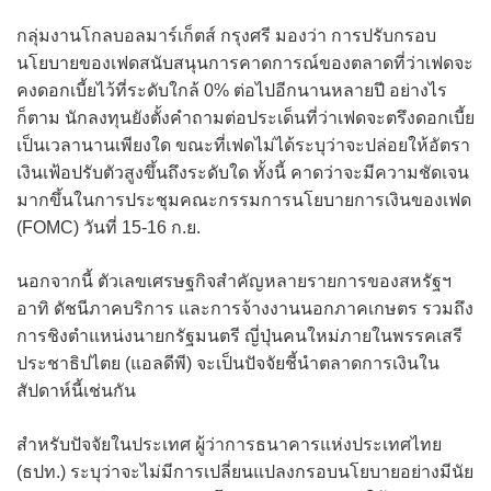
กลุ่มงานโกลบอลมาร์เก็ตส์ กรุงศรี มองว่า การปรับกรอบ
นโยบายของเฟดสนับสนุนการคาดการณ์ของตลาดที่ว่าเฟดจะ
คงดอกเบี้ยไว้ที่ระดับใกล้ 0% ต่อไปอีกนานหลายปี อย่างไร
ก็ตาม นักลงทุนยังตั้งคำถามต่อประเด็นที่ว่าเฟดจะตรึงดอกเบี้ย
เป็นเวลานานเพียงใด ขณะที่เฟดไม่ได้ระบุว่าจะปล่อยให้อัตรา
เงินเฟ้อปรับตัวสูงขึ้นถึงระดับใด ทั้งนี้ คาดว่าจะมีความชัดเจน
มากขึ้นในการประชุมคณะกรรมการนโยบายการเงินของเฟด
(FOMC) วันที่ 15-16 ก.ย.
นอกจากนี้ ตัวเลขเศรษฐกิจสำคัญหลายรายการของสหรัฐฯ
อาทิ ดัชนีภาคบริการ และการจ้างงานนอกภาคเกษตร รวมถึง
การชิงตำแหน่งนายกรัฐมนตรี ญี่ปุ่นคนใหม่ภายในพรรคเสรี
ประชาธิปไตย (แอลดีพี) จะเป็นปัจจัยชี้นำตลาดการเงินใน
สัปดาห์นี้เช่นกัน
สำหรับปัจจัยในประเทศ ผู้ว่าการธนาคารแห่งประเทศไทย
(ธปท.) ระบุว่าจะไม่มีการเปลี่ยนแปลงกรอบนโยบายอย่างมีนัย