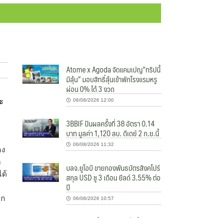
Atome x Agoda จัดแคมเปญ”ทริปนี้
มีลุ้น” มอบสิทธิ์ลุ้นเข้าพักโรงแรมหรู
ผ่อน 0% ได้ 3 งวด
ะ
06/08/2026 12:00
ะ
3BBIF ปันผลครั้งที่ 38 อัตรา 0.14
บาท มูลค่า 1,120 ลบ. ดีเดย์ 2 ก.ย.นี้
06/08/2026 11:32
คง
ำ
บลจ.ยูโอบี ขายกองพันธบัตรสิงคโปร์
ด้
สกุล USD ชู 3 เดือน ยีลด์ 3.55% ต่อ
ปี
าก
06/08/2026 10:57