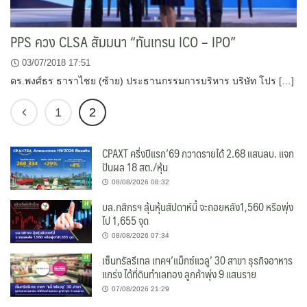
PPS ควง CLSA สัมมนา “ทันเทรน ICO – IPO”
03/07/2018 17:51
ดร.พงศ์ธร ธาราไชย (ซ้าย) ประธานกรรมการบริหาร บริษัท โปร […]
1
2
CPAXT ครึ่งปีแรก’69 กวาดรายได้ 2.68 แสนลบ. แจก
ปันผล 18 สต./หุ้น
08/08/2026 08:32
บล.กสิกรฯ ลุ้นหุ้นสัปดาห์นี้ จะถอยหลัง1,560 หรือพุ่ง
ไป 1,655 จุด
08/08/2026 07:34
เซ็นทรัลรีเทล เทคฯ’แม็กซ์แวลู’ 30 สาขา ธุรกิจอาหาร
แกร่ง ได้ที่ดินทำเลทอง ลูกค้าพุ่ง 9 แสนราย
07/08/2026 21:29