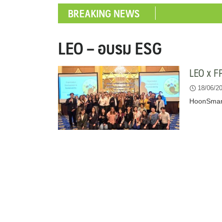
BREAKING NEWS
LEO – อบรม ESG
LEO x FP
18/06/2
HoonSmart