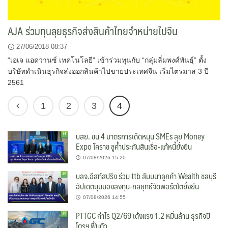
AJA ร่วมทุนลุยธุรกิจส่งสินค้าไทยจำหน่ายไปจีน
27/06/2018 08:37
“เอเจ แอดวานซ์ เทคโนโลยี” เข้าร่วมทุนกับ “กลุ่มลิ่มพงศ์พันธุ์” ตั้ง
บริษัทดำเนินธุรกิจส่งออกสินค้าไปขายประเทศจีน เริ่มไตรมาส 3 ปี
2561
1
2
3
4
บสย. ขน 4 มาตรการเด็ดหนุน SMEs ลุย Money
Expo โคราช ชูค้ำประกันสินเชื่อ-แก้หนี้ยั่งยืน
07/08/2026 15:20
บลจ.อีสท์สปริง ร่วม ttb สัมมนาลูกค้า Wealth ชลบุรี
อัปเดตมุมมองลงทุน-กลยุทธ์จัดพอร์ตโตยั่งยืน
07/08/2026 14:55
PTTGC กำไร Q2/69 เด้งแรง 1.2 หมื่นล้าน ธุรกิจปิ
โตรฯ ฟื้นตัว