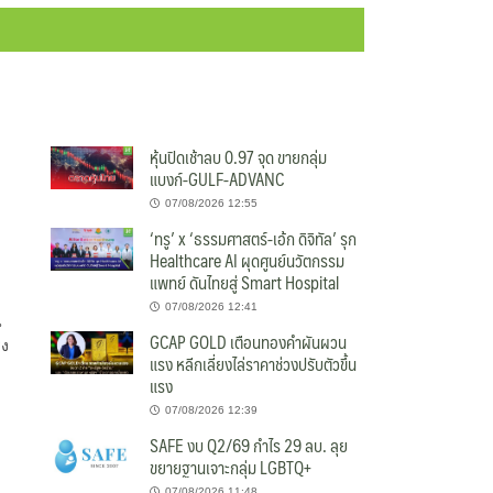
หุ้นปิดเช้าลบ 0.97 จุด ขายกลุ่ม
แบงก์-GULF-ADVANC
07/08/2026 12:55
‘ทรู’ x ‘ธรรมศาสตร์-เอ้ก ดิจิทัล’ รุก
Healthcare AI ผุดศูนย์นวัตกรรม
แพทย์ ดันไทยสู่ Smart Hospital
07/08/2026 12:41
น
GCAP GOLD เตือนทองคำผันผวน
รง
แรง หลีกเลี่ยงไล่ราคาช่วงปรับตัวขึ้น
แรง
07/08/2026 12:39
SAFE งบ Q2/69 กำไร 29 ลบ. ลุย
ขยายฐานเจาะกลุ่ม LGBTQ+
07/08/2026 11:48