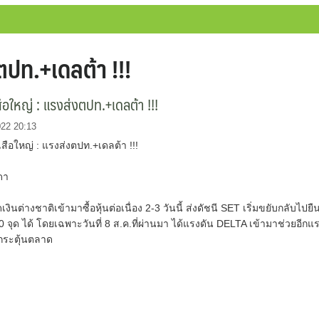
ตปท.+เดลต้า !!!
สือใหญ่ : แรงส่งตปท.+เดลต้า !!!
022 20:13
เสือใหญ่ : แรงส่งตปท.+เดลต้า !!!
ดา
ินต่างชาติเข้ามาซื้อหุ้นต่อเนื่อง 2-3 วันนี้ ส่งดัชนี SET เริ่มขยับกลับไปยื
0 จุด ได้ โดยเฉพาะวันที่ 8 ส.ค.ที่ผ่านมา ได้แรงดัน DELTA เข้ามาช่วยอีกแ
องกระตุ้นตลาด